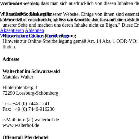
verhindert werden, dass man sich ausdrücklich von diesen Inhalten dis
Wir benutzen Cookies
Für all diese Links gilt:
Wir nutzen Cookies auf unserer Website. Einige von ihnen sind essenzi
"Wir erklären ausdrücklich, dass wir keinerlei Einfluss auf die Gestal
können selbst entscheiden, ob Sie die Cookies zulassen möchten. Bitte
unserer Seite und machen uns deren Inhalte nicht zu Eigen." Diese Erkl
Akzeptieren
Ablehnen
Hinweis zur Online-Streitbeilegung
Weitere Informationen
|
Impressum
Hinweis zur Online-Streitbeilegung gemäß Art. 14 Abs. 1 ODR-VO: Die
finden.
Adresse
Walterhof im Schwarzwald
Matthias Walter
Hinterrötenberg 3
72290 Lossburg-Schömberg
Tel.: +49 (0) 7446-1241
Fax: +49 (0) 7446-916230
e-Mail: info (at) walterhof.de
www.walterhof.de
Offenstall-Pferdehotel