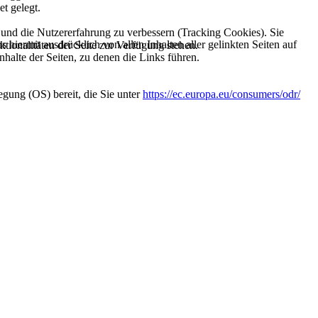
et gelegt.
e und die Nutzererfahrung zu verbessern (Tracking Cookies). Sie
s hiermit ausdrücklich von allen Inhalten aller gelinkten Seiten auf
tionalitäten der Seite zur Verfügung stehen.
nhalte der Seiten, zu denen die Links führen.
gung (OS) bereit, die Sie unter
https://ec.europa.eu/consumers/odr/