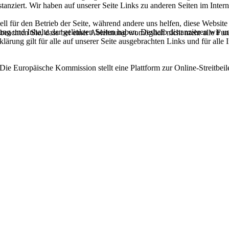
tanziert. Wir haben auf unserer Seite Links zu anderen Seiten im Intern
ell für den Betrieb der Seite, während andere uns helfen, diese Websit
tung und Inhalte der gelinkten Seiten haben. Deshalb distanzieren wir un
 beachten Sie, dass bei einer Ablehnung womöglich nicht mehr alle Funk
ärung gilt für alle auf unserer Seite ausgebrachten Links und für alle I
 Europäische Kommission stellt eine Plattform zur Online-Streitbeile